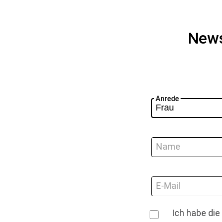
News
Anrede
Name
E-Mail
Ich habe di